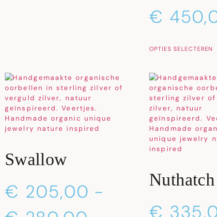
€
450,
OPTIES SELECTEREN
Swallow
Nuthatch
€
205,00
-
€
335,