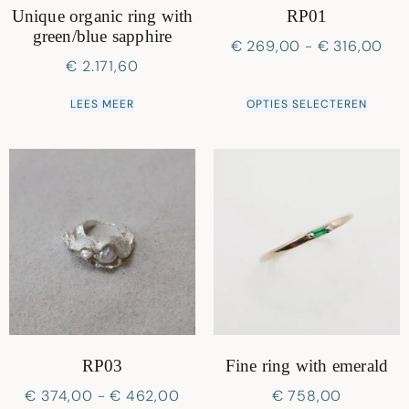
Unique organic ring with
RP01
green/blue sapphire
€
269,00
-
€
316,00
€
2.171,60
LEES MEER
OPTIES SELECTEREN
RP03
Fine ring with emerald
€
374,00
-
€
462,00
€
758,00