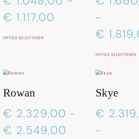
€
1.048,00
-
€
1.660
€
1.117,00
-
€
1.819
OPTIES SELECTEREN
OPTIES SELECTEREN
Rowan
Skye
€
2.329,00
-
€
2.319
€
2.549,00
-