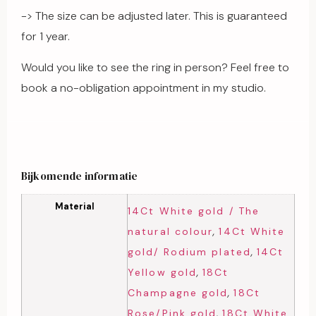
-> The size can be adjusted later. This is guaranteed
for 1 year.
Would you like to see the ring in person? Feel free to
book a no-obligation appointment in my studio.
Bijkomende informatie
Material
14Ct White gold / The
,
natural colour
14Ct White
,
gold/ Rodium plated
14Ct
,
Yellow gold
18Ct
,
Champagne gold
18Ct
,
Rose/Pink gold
18Ct White