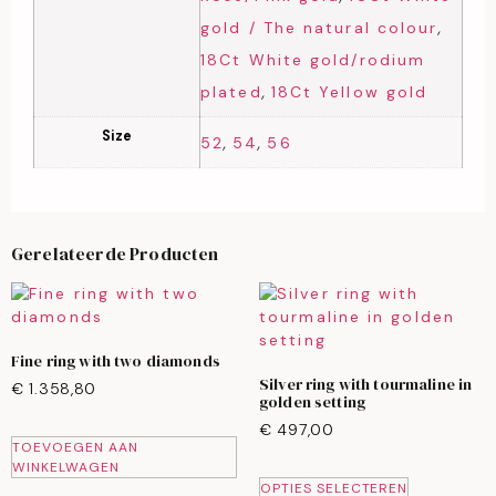
,
gold / The natural colour
18Ct White gold/rodium
,
plated
18Ct Yellow gold
Size
,
,
52
54
56
Gerelateerde Producten
Fine ring with two diamonds
Silver ring with tourmaline in
€
1.358,80
golden setting
€
497,00
TOEVOEGEN AAN
WINKELWAGEN
OPTIES SELECTEREN