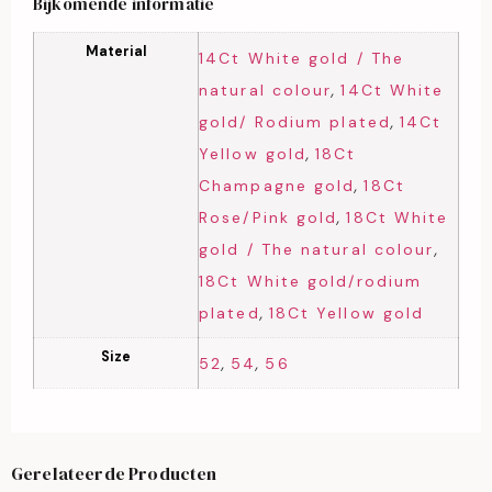
Bijkomende informatie
Material
14Ct White gold / The
,
natural colour
14Ct White
,
gold/ Rodium plated
14Ct
,
Yellow gold
18Ct
,
Champagne gold
18Ct
,
Rose/Pink gold
18Ct White
,
gold / The natural colour
18Ct White gold/rodium
,
plated
18Ct Yellow gold
Size
,
,
52
54
56
Gerelateerde Producten