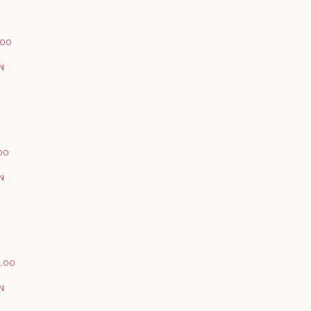
,00
N
,00
N
6,00
N