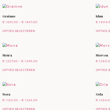
Grainne
Idun
€
1.691,00
-
€
1.847,00
€
1.604,
OPTIES SELECTEREN
OPTIES 
Moira
Morven
€
1.227,00
-
€
1.345,00
€
1.260,
OPTIES SELECTEREN
OPTIES 
Nora
Orla
€
1.120,00
-
€
1.224,00
€
1.334,
OPTIES SELECTEREN
OPTIES 