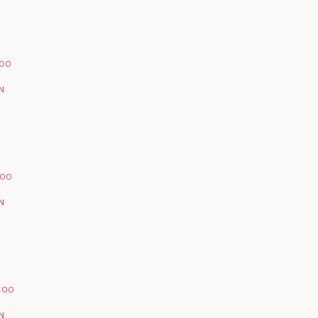
,00
N
,00
N
5,00
N