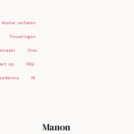
Atelier verhalen
Trouwringen
emaakt
Over
act op
FAQ
weelkennis
Nl
Manon