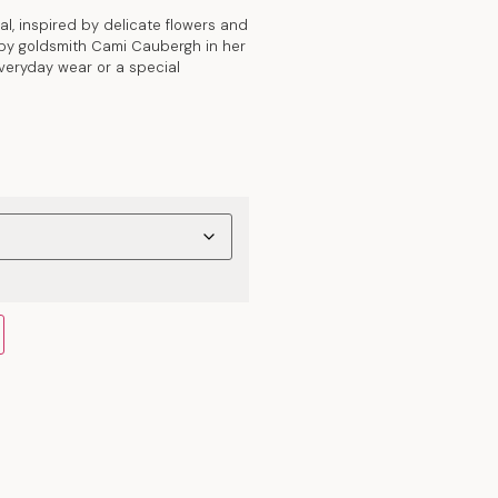
l, inspired by delicate flowers and
 by goldsmith Cami Caubergh in her
everyday wear or a special