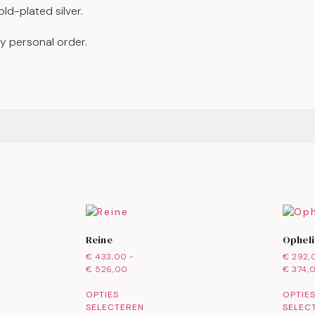
old-plated silver.
y personal order.
Reine
Opheli
€
433,00
-
€
292,
€
526,00
€
374,
OPTIES
OPTIE
SELECTEREN
SELEC