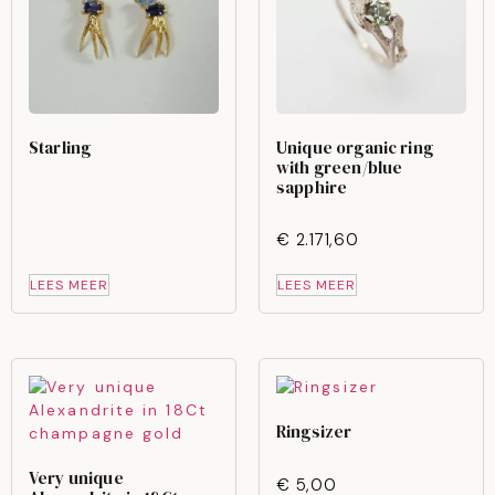
Starling
Unique organic ring
with green/blue
sapphire
€
2.171,60
LEES MEER
LEES MEER
Ringsizer
Very unique
€
5,00