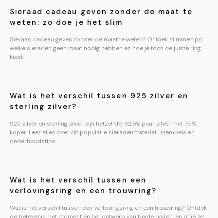
Sieraad cadeau geven zonder de maat te
weten: zo doe je het slim
Sieraad cadeau geven zonder de maat te weten? Ontdek slimme tips:
welke sieraden geen maat nodig hebben en hoe je toch de juiste ring
kiest.
Wat is het verschil tussen 925 zilver en
sterling zilver?
925 zilver en sterling zilver zijn hetzelfde: 92,5% puur zilver met 7,5%
koper. Leer alles over dit populaire sieradenmateriall, stempels en
onderhoudstips.
Wat is het verschil tussen een
verlovingsring en een trouwring?
Wat is het verschil tussen een verlovingsring en een trouwring? Ontdek
de betekenis, het moment en het ontwerp van beide ringen, en of je ze