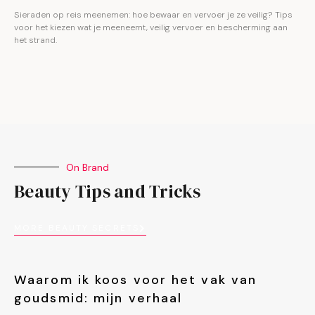
Sieraden op reis meenemen: hoe bewaar en vervoer je ze veilig? Tips
voor het kiezen wat je meeneemt, veilig vervoer en bescherming aan
het strand.
On Brand
Beauty Tips and Tricks
MORE BEAUTY SECRETS
Waarom ik koos voor het vak van
goudsmid: mijn verhaal