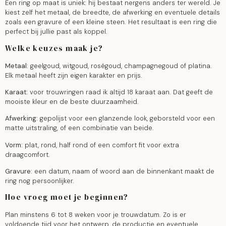
Een ring op maat is uniek: hij bestaat nergens anders ter wereld. Je
kiest zelf het metaal, de breedte, de afwerking en eventuele details
zoals een gravure of een kleine steen. Het resultaat is een ring die
perfect bij jullie past als koppel.
Welke keuzes maak je?
Metaal:
geelgoud, witgoud, roségoud, champagnegoud of platina.
Elk metaal heeft zijn eigen karakter en prijs.
Karaat:
voor trouwringen raad ik altijd 18 karaat aan. Dat geeft de
mooiste kleur en de beste duurzaamheid.
Afwerking:
gepolijst voor een glanzende look, geborsteld voor een
matte uitstraling, of een combinatie van beide.
Vorm:
plat, rond, half rond of een comfort fit voor extra
draagcomfort.
Gravure:
een datum, naam of woord aan de binnenkant maakt de
ring nog persoonlijker.
Hoe vroeg moet je beginnen?
Plan minstens 6 tot 8 weken voor je trouwdatum. Zo is er
voldoende tijd voor het ontwerp, de productie en eventuele